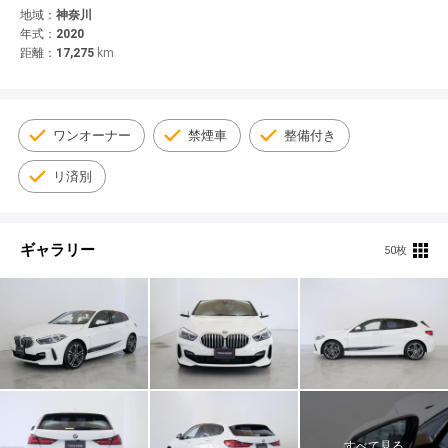
© 2021 YANASE & CO.,LTD. ALL RIGHTS RESERVED.
地域：
神奈川
年式：
2020
新車情報
距離：
17,275
km
ワンオーナー
禁煙車
整備付き
リ済別
ギャラリー
50枚