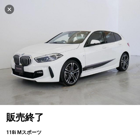
マイリストに追加
設定中
460台
電話で問い合わせ
車を探す
ヤナセ ブランドスクエア横浜
中古車検索
アカウント
キャンセル
販売店情報
販売店検索
ログイン
アフターサービス
地図を見る
エリア別最新ニュース
マイアカウント
アフターサービス
企業情報
品質と保証
マイリスト
車検／定期点検
企業概要
リンク
在庫一覧
ローン・リース
保存した検索条件
コーティング
業績決算情報
メルセデス・ベンツ認定中古車
プライバシーポリシー
ソーシャルメディアポリシー
キャンセル
自動車保険
問合せ履歴
タイヤ交換
プレスリリース
BMW認定中古車
利用規約
会社概要
販売終了
カタログ情報
アカウントの確認・編集
ボディ修理
ヤナセの歴史
フォルクスワーゲン認定中古車
金融商品の勧誘方針
古物営業法に基づく表示
ログアウト
エンジンオイル
採用情報
AUDI認定中古車
退会について
118i Mスポーツ
女性活躍・次世代育成
ポルシェ認定中古車