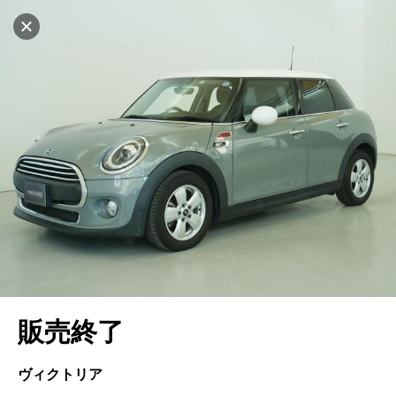
マイリストに追加
設定中
551台
電話で問い合わせ
車を探す
ヤナセ ブランドスクエア浦安
中古車検索
アカウント
キャンセル
販売店情報
販売店検索
ログイン
アフターサービス
地図を見る
エリア別最新ニュース
マイアカウント
アフターサービス
企業情報
品質と保証
マイリスト
車検／定期点検
企業概要
リンク
在庫一覧
ローン・リース
保存した検索条件
コーティング
業績決算情報
メルセデス・ベンツ認定中古車
プライバシーポリシー
ソーシャルメディアポリシー
キャンセル
自動車保険
問合せ履歴
タイヤ交換
プレスリリース
BMW認定中古車
利用規約
会社概要
販売終了
カタログ情報
アカウントの確認・編集
ボディ修理
ヤナセの歴史
フォルクスワーゲン認定中古車
金融商品の勧誘方針
古物営業法に基づく表示
ログアウト
エンジンオイル
採用情報
AUDI認定中古車
退会について
ヴィクトリア
女性活躍・次世代育成
ポルシェ認定中古車