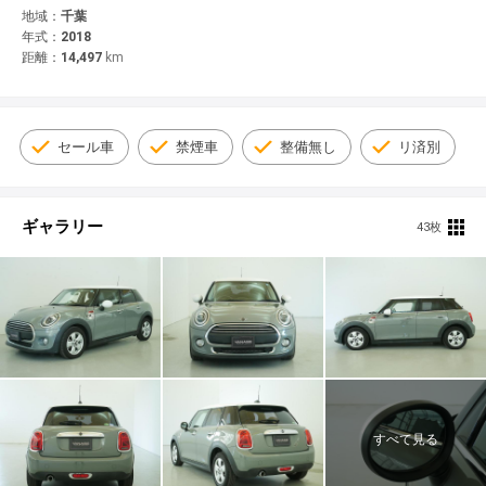
© 2021 YANASE & CO.,LTD. ALL RIGHTS RESERVED.
地域：
千葉
年式：
2018
新車情報
距離：
14,497
km
セール車
禁煙車
整備無し
リ済別
ギャラリー
43枚