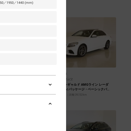
050／1950／1440 (mm)
新着
292.4
万円
メルセデス・ベンツ
 Mスポーツ
C180 アバンギャルド AMGライン レーダ
ーセーフティパッケージ・ベーシックパ
46,081km
ッケージ
神奈川
2020
距離 39,132km
盗難防止
衝突被害軽減ブレーキ
新着
横滑り防止装置