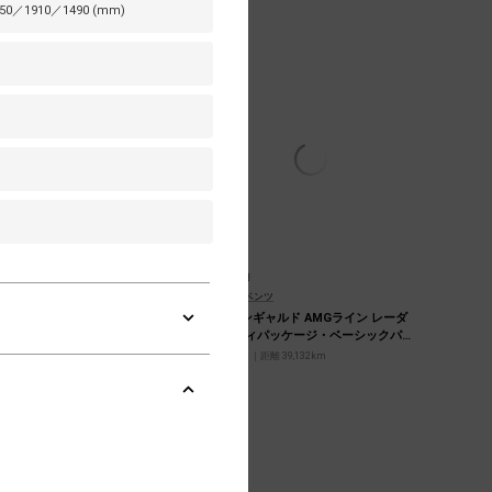
150／1910／1490 (mm)
新着
292.4
万円
メルセデス・ベンツ
 Mスポーツ
C180 アバンギャルド AMGライン レーダ
ーセーフティパッケージ・ベーシックパ
46,081km
ッケージ
神奈川
2020
距離 39,132km
盗難防止
衝突被害軽減ブレーキ
新着
横滑り防止装置