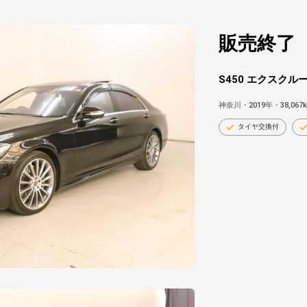
マイリストに追加
販売終了
電話で問い合わせ
ヤナセ ブランドスクエア横浜
キャンセル
S450 エクスク
販売店情報
新着
新着
神奈川
2019
年
38,067
地図を見る
タイヤ交換付
在庫一覧
キャンセル
955.4
1,440.6
万円
万円
AMG
メルセデス・ベンツ
ン レーダーセ
メルセデス‐AMG GLC43 4MATIC AMGレ
G400 d アダ
ザーエクスクルーシブパッケージ
AMGラインパッ
ッケージ Gマニ
神奈川
2025
距離 7,538km
福岡
2023
距離 3