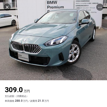
マイリストに追加
設定中
508台
電話で問い合わせ
車を探す
ヤナセバイエルンモーターズ(株) BMW
Premium Selection福岡
中古車検索
アカウント
品質評価書を見る
販売店情報
販売店検索
ログイン
アフターサービス
キャンセル
エリア別最新ニュース
マイアカウント
アフターサービス
企業情報
地図を見る
品質と保証
マイリスト
車検／定期点検
企業概要
リンク
在庫一覧
ローン・リース
保存した検索条件
コーティング
業績決算情報
メルセデス・ベンツ認定中古車
プライバシーポリシー
ソーシャルメディアポリシー
自動車保険
問合せ履歴
タイヤ交換
プレスリリース
BMW認定中古車
利用規約
会社概要
キャンセル
309.0
カタログ情報
アカウントの確認・編集
ボディ修理
ヤナセの歴史
フォルクスワーゲン認定中古車
金融商品の勧誘方針
古物営業法に基づく表示
万円
支払総額（消費税込）
ログアウト
エンジンオイル
採用情報
AUDI認定中古車
退会について
288.0
21.0
車両価格
万円／諸費用
万円
女性活躍・次世代育成
ポルシェ認定中古車