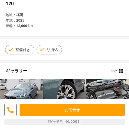
© 2021 YANASE & CO.,LTD. ALL RIGHTS RESERVED.
120
新車情報
地域：
福岡
年式：
2025
距離：
13,000
km
整備付き
リ済込
ギャラリー
46枚
お問合せ
問合せ番号：40J000561