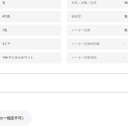
ッケージ アドバンスドパッケージ
愛知
2020
距離 61,812km
右
全長／全幅／全高
4
AT(8)
修復歴
無
新着
新着
7名
メーター交換
無
5ドア
メーター交換時距離
-
144 デジタルホワイト
メーター交換理由
-
879.3
499.7
万円
万円
メルセデス・ベンツ
AMG
エディションシ
GLE450 d 4MATIC スポーツ
GLC43 4マチ
ブパッケージ
神奈川
2023
距離 40,390km
福岡
2021
距離 5
ナビ
アルミホイール
マルチ(コマンドシステム)
LEDヘッドライト
新着
新着
カー指定不可）
CD
電動リアゲート