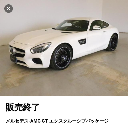
マイリストに追加
設定中
505台
電話で問い合わせ
車を探す
ヤナセ ブランドスクエア横浜
中古車検索
アカウント
キャンセル
販売店情報
販売店検索
ログイン
アフターサービス
地図を見る
エリア別最新ニュース
マイアカウント
アフターサービス
企業情報
品質と保証
マイリスト
車検／定期点検
企業概要
リンク
在庫一覧
ローン・リース
保存した検索条件
コーティング
業績決算情報
メルセデス・ベンツ認定中古車
プライバシーポリシー
ソーシャルメディアポリシー
キャンセル
自動車保険
問合せ履歴
タイヤ交換
プレスリリース
BMW認定中古車
利用規約
会社概要
販売終了
カタログ情報
アカウントの確認・編集
ボディ修理
ヤナセの歴史
フォルクスワーゲン認定中古車
金融商品の勧誘方針
古物営業法に基づく表示
ログアウト
エンジンオイル
採用情報
AUDI認定中古車
退会について
メルセデス-AМG GT エクスクルーシブパッケージ
女性活躍・次世代育成
ポルシェ認定中古車