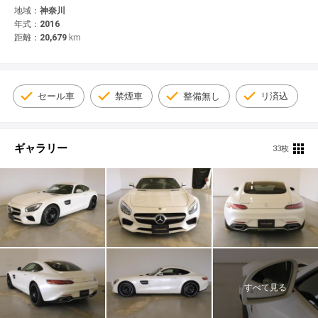
© 2021 YANASE & CO.,LTD. ALL RIGHTS RESERVED.
地域：
神奈川
年式：
2016
新車情報
距離：
20,679
km
セール車
禁煙車
整備無し
リ済込
ギャラリー
33枚