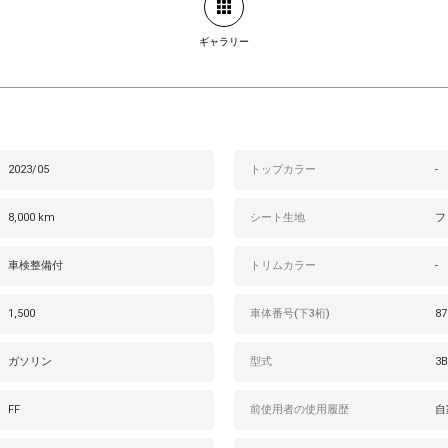
ギャラリー
499.2
748.9
万円
万円
BMW
レクサス
X5 xDrive35d Mスポーツ
RX500h Fス
兵庫
2021
距離 68,283km
神奈川
2024
距離 
2023/05
トップカラー
-
新着
新着
8,000 km
シート生地
フ
車検整備付
トリムカラー
-
1,500
車体番号(下3桁)
87
ガソリン
型式
3B
275.4
303.2
万円
万円
BMW
メルセデス・ベンツ
FF
前使用者の使用履歴
自
M235i xDrive グランクーペ
GLC200 クーペ
神奈川
2020
距離 44,308km
神奈川
2018
距離 