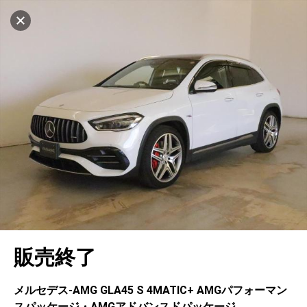
設定中
562台
キャンセル
車を探す
ヤナセ ブランドスクエア横浜
中古車検索
アカウント
販売店情報
販売店検索
ログイン
アフターサービス
地図を見る
エリア別最新ニュース
マイアカウント
アフターサービス
企業情報
品質と保証
マイリスト
車検／定期点検
企業概要
リンク
在庫一覧
ローン・リース
保存した検索条件
コーティング
業績決算情報
メルセデス・ベンツ認定中古車
プライバシーポリシー
ソーシャルメディアポリシー
キャンセル
自動車保険
問合せ履歴
タイヤ交換
プレスリリース
BMW認定中古車
利用規約
会社概要
販売終了
カタログ情報
アカウントの確認・編集
ボディ修理
ヤナセの歴史
フォルクスワーゲン認定中古車
金融商品の勧誘方針
古物営業法に基づく表示
ログアウト
エンジンオイル
採用情報
AUDI認定中古車
退会について
メルセデス-AMG GLA45 S 4МATIC+ AМGパフォーマン
スパッケージ・AМGアドバンスドパッケージ
女性活躍・次世代育成
ポルシェ認定中古車