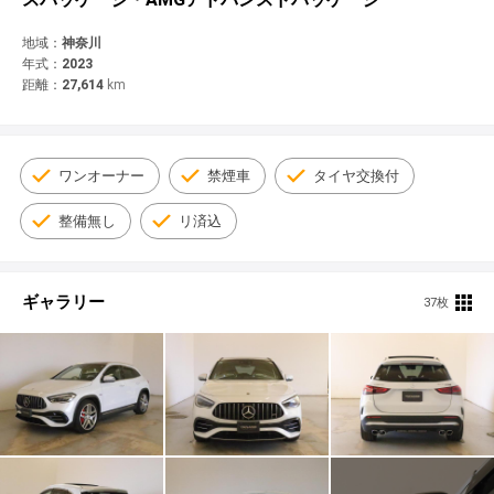
© 2021 YANASE & CO.,LTD. ALL RIGHTS RESERVED.
新車情報
地域：
神奈川
年式：
2023
距離：
27,614
km
ワンオーナー
禁煙車
タイヤ交換付
整備無し
リ済込
ギャラリー
37枚