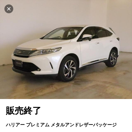
マイリストに追加
設定中
533台
電話で問い合わせ
車を探す
ヤナセ ブランドスクエア横浜
中古車検索
アカウント
キャンセル
販売店情報
販売店検索
ログイン
アフターサービス
地図を見る
エリア別最新ニュース
マイアカウント
アフターサービス
企業情報
品質と保証
マイリスト
車検／定期点検
企業概要
リンク
在庫一覧
ローン・リース
保存した検索条件
コーティング
業績決算情報
メルセデス・ベンツ認定中古車
プライバシーポリシー
ソーシャルメディアポリシー
キャンセル
自動車保険
問合せ履歴
タイヤ交換
プレスリリース
BMW認定中古車
利用規約
会社概要
販売終了
カタログ情報
アカウントの確認・編集
ボディ修理
ヤナセの歴史
フォルクスワーゲン認定中古車
金融商品の勧誘方針
古物営業法に基づく表示
ログアウト
エンジンオイル
採用情報
AUDI認定中古車
退会について
ハリアー プレミアム メタルアンドレザーパッケージ
女性活躍・次世代育成
ポルシェ認定中古車