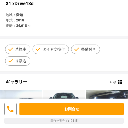
© 2021 YANASE & CO.,LTD. ALL RIGHTS RESERVED.
X1 xDrive18d
新車情報
地域：
愛知
年式：
2018
距離：
34,618
km
禁煙車
タイヤ交換付
整備付き
リ済込
ギャラリー
40枚
お問合せ
問合せ番号：Y17115