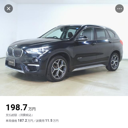
マイリストに追加
設定中
562台
電話で問い合わせ
車を探す
ヤナセ ブランドスクエア名古屋長久手
中古車検索
アカウント
品質評価書を見る
販売店情報
販売店検索
ログイン
アフターサービス
キャンセル
地図を見る
エリア別最新ニュース
マイアカウント
アフターサービス
企業情報
品質と保証
マイリスト
車検／定期点検
企業概要
リンク
在庫一覧
ローン・リース
保存した検索条件
コーティング
業績決算情報
メルセデス・ベンツ認定中古車
プライバシーポリシー
ソーシャルメディアポリシー
キャンセル
自動車保険
問合せ履歴
タイヤ交換
プレスリリース
BMW認定中古車
利用規約
会社概要
198.7
カタログ情報
アカウントの確認・編集
ボディ修理
ヤナセの歴史
フォルクスワーゲン認定中古車
金融商品の勧誘方針
古物営業法に基づく表示
万円
支払総額（消費税込）
ログアウト
エンジンオイル
採用情報
AUDI認定中古車
退会について
187.2
11.5
車両価格
万円／諸費用
万円
女性活躍・次世代育成
ポルシェ認定中古車