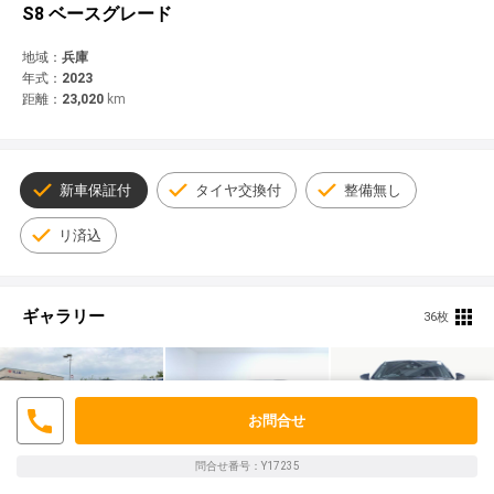
© 2021 YANASE & CO.,LTD. ALL RIGHTS RESERVED.
S8 ベースグレード
新車情報
地域：
兵庫
年式：
2023
距離：
23,020
km
新車保証付
タイヤ交換付
整備無し
リ済込
ギャラリー
36枚
お問合せ
問合せ番号：Y17235