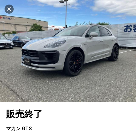
マイリストに追加
設定中
550台
電話で問い合わせ
車を探す
ヤナセ ブランドスクエア神戸ポートアイラン
ド
中古車検索
アカウント
キャンセル
販売店情報
販売店検索
ログイン
アフターサービス
エリア別最新ニュース
マイアカウント
アフターサービス
企業情報
地図を見る
品質と保証
マイリスト
車検／定期点検
企業概要
リンク
在庫一覧
ローン・リース
保存した検索条件
コーティング
業績決算情報
メルセデス・ベンツ認定中古車
プライバシーポリシー
ソーシャルメディアポリシー
自動車保険
問合せ履歴
タイヤ交換
プレスリリース
BMW認定中古車
利用規約
会社概要
キャンセル
販売終了
カタログ情報
アカウントの確認・編集
ボディ修理
ヤナセの歴史
フォルクスワーゲン認定中古車
金融商品の勧誘方針
古物営業法に基づく表示
ログアウト
エンジンオイル
採用情報
AUDI認定中古車
退会について
マカン GTS
女性活躍・次世代育成
ポルシェ認定中古車