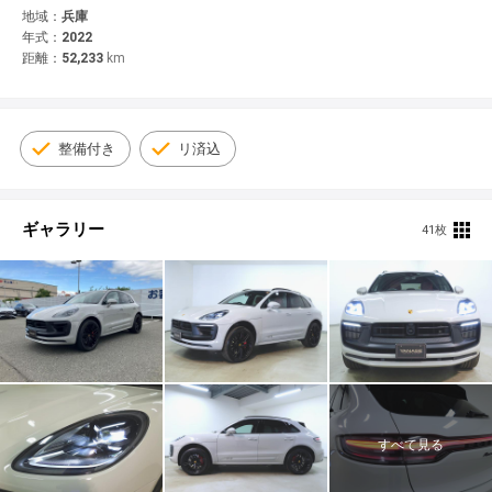
© 2021 YANASE & CO.,LTD. ALL RIGHTS RESERVED.
地域：
兵庫
年式：
2022
新車情報
距離：
52,233
km
整備付き
リ済込
ギャラリー
41枚