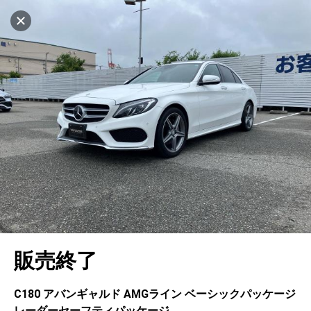
マイリストに追加
設定中
487台
電話で問い合わせ
車を探す
ヤナセ ブランドスクエア神戸ポートアイラン
ド
中古車検索
アカウント
キャンセル
販売店情報
販売店検索
ログイン
アフターサービス
エリア別最新ニュース
マイアカウント
アフターサービス
企業情報
地図を見る
品質と保証
マイリスト
車検／定期点検
企業概要
リンク
在庫一覧
ローン・リース
保存した検索条件
コーティング
業績決算情報
メルセデス・ベンツ認定中古車
プライバシーポリシー
ソーシャルメディアポリシー
自動車保険
問合せ履歴
タイヤ交換
プレスリリース
BMW認定中古車
利用規約
会社概要
キャンセル
販売終了
カタログ情報
アカウントの確認・編集
ボディ修理
ヤナセの歴史
フォルクスワーゲン認定中古車
金融商品の勧誘方針
古物営業法に基づく表示
ログアウト
エンジンオイル
採用情報
AUDI認定中古車
退会について
C180 アバンギャルド AMGライン ベーシックパッケージ
レーダーセーフティパッケージ
女性活躍・次世代育成
ポルシェ認定中古車