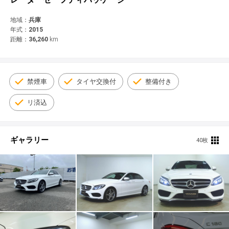
© 2021 YANASE & CO.,LTD. ALL RIGHTS RESERVED.
新車情報
地域：
兵庫
年式：
2015
距離：
36,260
km
禁煙車
タイヤ交換付
整備付き
リ済込
ギャラリー
40枚