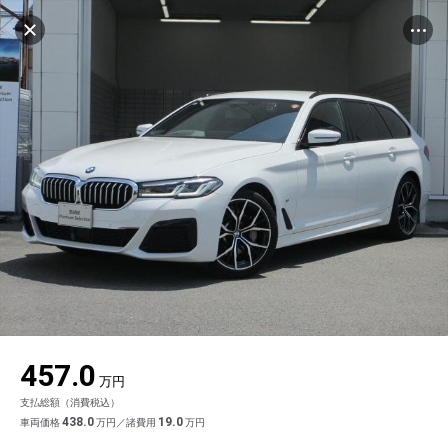
マイリストに追加
設定中
567台
電話で問い合わせ（無料）
車を探す
ヤナセバイエルンモーターズ(株) BMW
Premium Selection久留米
中古車検索
アカウント
品質評価書を見る
販売店情報
販売店検索
ログイン
アフターサービス
キャンセル
エリア別最新ニュース
マイアカウント
アフターサービス
企業情報
地図を見る
品質と保証
マイリスト
車検／定期点検
企業概要
リンク
在庫一覧
ローン・リース
保存した検索条件
コーティング
業績決算情報
メルセデス・ベンツ認定中古車
プライバシーポリシー
ソーシャルメディアポリシー
自動車保険
問合せ履歴
タイヤ交換
プレスリリース
BMW認定中古車
利用規約
会社概要
キャンセル
457.0
カタログ情報
アカウントの確認・編集
ボディ修理
ヤナセの歴史
フォルクスワーゲン認定中古車
金融商品の勧誘方針
古物営業法に基づく表示
万円
支払総額（消費税込）
ログアウト
エンジンオイル
採用情報
AUDI認定中古車
退会について
438.0
19.0
車両価格
万円／諸費用
万円
女性活躍・次世代育成
ポルシェ認定中古車