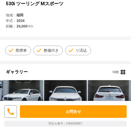
© 2021 YANASE & CO.,LTD. ALL RIGHTS RESERVED.
530i ツーリング Mスポーツ
新車情報
地域：
福岡
年式：
2024
距離：
26,000
km
禁煙車
整備付き
リ済込
ギャラリー
50枚
お問合せ
問合せ番号：40N000481