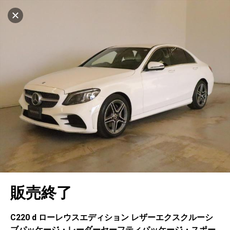
マイリストに追加
設定中
460台
電話で問い合わせ
車を探す
ヤナセ ブランドスクエア浦安
中古車検索
アカウント
キャンセル
販売店情報
販売店検索
ログイン
アフターサービス
地図を見る
エリア別最新ニュース
マイアカウント
アフターサービス
企業情報
品質と保証
マイリスト
車検／定期点検
企業概要
リンク
在庫一覧
ローン・リース
保存した検索条件
コーティング
業績決算情報
メルセデス・ベンツ認定中古車
プライバシーポリシー
ソーシャルメディアポリシー
キャンセル
自動車保険
問合せ履歴
タイヤ交換
プレスリリース
BMW認定中古車
利用規約
会社概要
販売終了
カタログ情報
アカウントの確認・編集
ボディ修理
ヤナセの歴史
フォルクスワーゲン認定中古車
金融商品の勧誘方針
古物営業法に基づく表示
ログアウト
エンジンオイル
採用情報
AUDI認定中古車
退会について
C220 d ローレウスエディション レザーエクスクルーシ
ブパッケージ・レーダーセーフティパッケージ・スポー
女性活躍・次世代育成
ポルシェ認定中古車