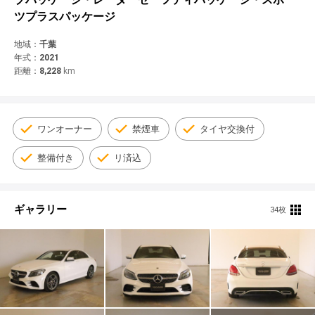
© 2021 YANASE & CO.,LTD. ALL RIGHTS RESERVED.
ツプラスパッケージ
新車情報
地域：
千葉
年式：
2021
距離：
8,228
km
ワンオーナー
禁煙車
タイヤ交換付
整備付き
リ済込
ギャラリー
34枚