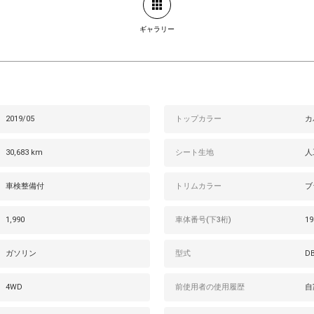
ギャラリー
213.1
386.1
万円
万円
メルセデス・ベンツ
レクサス
ョン
B180 ナビゲーションパッケージ
NX300h バージ
神奈川
2020
距離 61,255km
千葉
2019
距離 1
2019/05
トップカラー
カ
新着
新着
30,683 km
シート生地
人
車検整備付
トリムカラー
ブ
1,990
車体番号(下3桁)
19
ガソリン
型式
DB
306.9
183.6
万円
万円
メルセデス・ベンツ
メルセデス・ベンツ
4WD
前使用者の使用履歴
自
リスモ
CLA200 d AMGライン AMGレザーエクス
A180 スポーツ
クルーシブパッケージ ナビゲーションパ
神奈川
2016
距離 