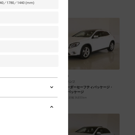
640／1780／1440 (mm)
新着
266.5
万円
メルセデス・ベンツ
ック レザーエクスクルーシ
GLA180 レーダーセーフティパッケージ・
プレミアムパッケージ
3,101km
千葉
2019
距離 36,833km
盗難防止
衝突被害軽減ブレーキ
新着
横滑り防止装置