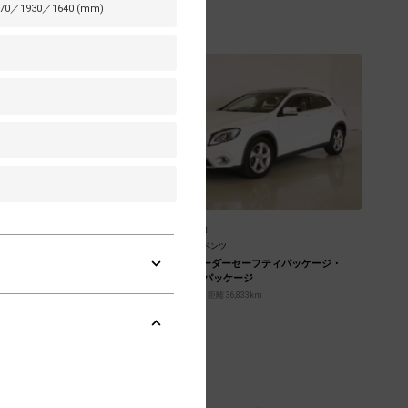
670／1930／1640 (mm)
新着
266.5
万円
メルセデス・ベンツ
ック レザーエクスクルーシ
GLA180 レーダーセーフティパッケージ・
プレミアムパッケージ
3,101km
千葉
2019
距離 36,833km
盗難防止
衝突被害軽減ブレーキ
新着
横滑り防止装置