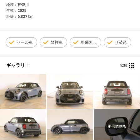
© 2021 YANASE & CO.,LTD. ALL RIGHTS RESERVED.
地域：
神奈川
年式：
2025
新車情報
距離：
6,827
km
セール車
禁煙車
整備無し
リ済込
ギャラリー
32枚