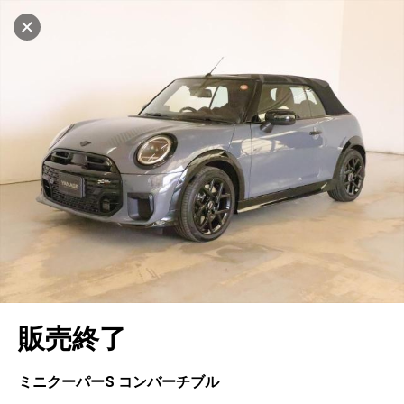
マイリストに追加
設定中
562台
電話で問い合わせ
車を探す
ヤナセ ブランドスクエア横浜
中古車検索
アカウント
キャンセル
販売店情報
販売店検索
ログイン
アフターサービス
地図を見る
エリア別最新ニュース
マイアカウント
アフターサービス
企業情報
品質と保証
マイリスト
車検／定期点検
企業概要
リンク
在庫一覧
ローン・リース
保存した検索条件
コーティング
業績決算情報
メルセデス・ベンツ認定中古車
プライバシーポリシー
ソーシャルメディアポリシー
キャンセル
自動車保険
問合せ履歴
タイヤ交換
プレスリリース
BMW認定中古車
利用規約
会社概要
販売終了
カタログ情報
アカウントの確認・編集
ボディ修理
ヤナセの歴史
フォルクスワーゲン認定中古車
金融商品の勧誘方針
古物営業法に基づく表示
ログアウト
エンジンオイル
採用情報
AUDI認定中古車
退会について
ミニクーパーS コンバーチブル
女性活躍・次世代育成
ポルシェ認定中古車