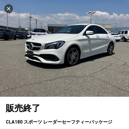
マイリストに追加
設定中
562台
電話で問い合わせ
車を探す
ヤナセ ブランドスクエア神戸ポートアイラン
ド
中古車検索
アカウント
キャンセル
販売店情報
販売店検索
ログイン
アフターサービス
エリア別最新ニュース
マイアカウント
アフターサービス
企業情報
地図を見る
品質と保証
マイリスト
車検／定期点検
企業概要
リンク
在庫一覧
ローン・リース
保存した検索条件
コーティング
業績決算情報
メルセデス・ベンツ認定中古車
プライバシーポリシー
ソーシャルメディアポリシー
自動車保険
問合せ履歴
タイヤ交換
プレスリリース
BMW認定中古車
利用規約
会社概要
キャンセル
販売終了
カタログ情報
アカウントの確認・編集
ボディ修理
ヤナセの歴史
フォルクスワーゲン認定中古車
金融商品の勧誘方針
古物営業法に基づく表示
ログアウト
エンジンオイル
採用情報
AUDI認定中古車
退会について
CLA180 スポーツ レーダーセーフティーパッケージ
女性活躍・次世代育成
ポルシェ認定中古車