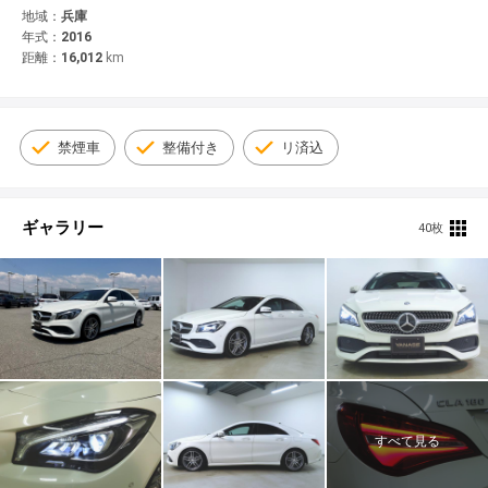
© 2021 YANASE & CO.,LTD. ALL RIGHTS RESERVED.
地域：
兵庫
年式：
2016
新車情報
距離：
16,012
km
禁煙車
整備付き
リ済込
ギャラリー
40枚