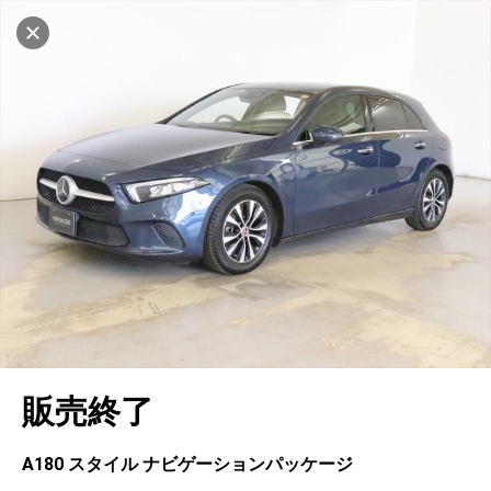
マイリストに追加
設定中
564台
電話で問い合わせ
車を探す
ヤナセ ブランドスクエア横浜
中古車検索
アカウント
キャンセル
販売店情報
販売店検索
ログイン
アフターサービス
地図を見る
エリア別最新ニュース
マイアカウント
アフターサービス
企業情報
品質と保証
マイリスト
車検／定期点検
企業概要
リンク
在庫一覧
ローン・リース
保存した検索条件
コーティング
業績決算情報
メルセデス・ベンツ認定中古車
プライバシーポリシー
ソーシャルメディアポリシー
キャンセル
自動車保険
問合せ履歴
タイヤ交換
プレスリリース
BMW認定中古車
利用規約
会社概要
販売終了
カタログ情報
アカウントの確認・編集
ボディ修理
ヤナセの歴史
フォルクスワーゲン認定中古車
金融商品の勧誘方針
古物営業法に基づく表示
ログアウト
エンジンオイル
採用情報
AUDI認定中古車
退会について
A180 スタイル ナビゲーションパッケージ
女性活躍・次世代育成
ポルシェ認定中古車