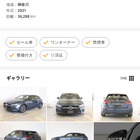
© 2021 YANASE & CO.,LTD. ALL RIGHTS RESERVED.
地域：
神奈川
年式：
2021
新車情報
距離：
36,288
km
セール車
ワンオーナー
禁煙車
整備付き
リ済込
ギャラリー
34枚