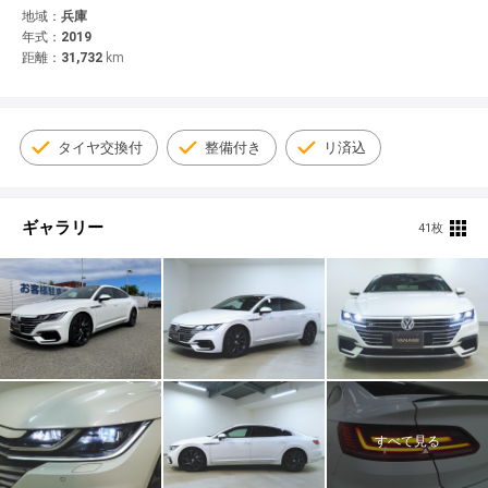
© 2021 YANASE & CO.,LTD. ALL RIGHTS RESERVED.
地域：
兵庫
年式：
2019
新車情報
距離：
31,732
km
タイヤ交換付
整備付き
リ済込
ギャラリー
41枚