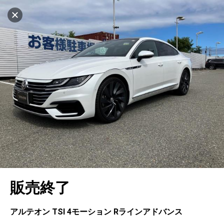
マイリストに追加
設定中
551台
電話で問い合わせ
車を探す
ヤナセ ブランドスクエア神戸ポートアイラン
ド
中古車検索
アカウント
キャンセル
販売店情報
販売店検索
ログイン
アフターサービス
エリア別最新ニュース
マイアカウント
アフターサービス
企業情報
地図を見る
品質と保証
マイリスト
車検／定期点検
企業概要
リンク
在庫一覧
ローン・リース
保存した検索条件
コーティング
業績決算情報
メルセデス・ベンツ認定中古車
プライバシーポリシー
ソーシャルメディアポリシー
自動車保険
問合せ履歴
タイヤ交換
プレスリリース
BMW認定中古車
利用規約
会社概要
キャンセル
販売終了
カタログ情報
アカウントの確認・編集
ボディ修理
ヤナセの歴史
フォルクスワーゲン認定中古車
金融商品の勧誘方針
古物営業法に基づく表示
ログアウト
エンジンオイル
採用情報
AUDI認定中古車
退会について
アルテオン TSI 4モーション Rラインアドバンス
女性活躍・次世代育成
ポルシェ認定中古車