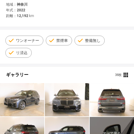
© 2021 YANASE & CO.,LTD. ALL RIGHTS RESERVED.
地域：
神奈川
年式：
2022
新車情報
距離：
12,192
km
ワンオーナー
禁煙車
整備無し
リ済込
ギャラリー
38枚