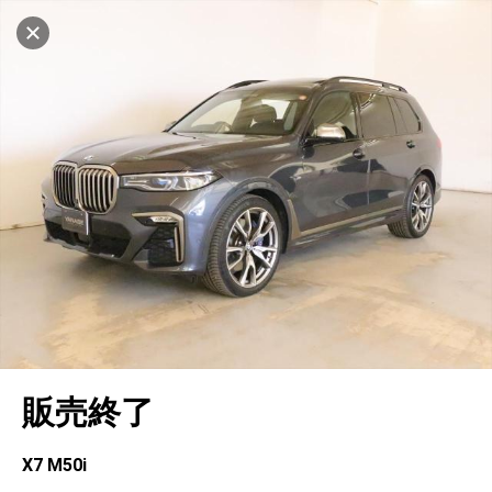
マイリストに追加
設定中
456台
電話で問い合わせ
車を探す
ヤナセ ブランドスクエア横浜
中古車検索
アカウント
キャンセル
販売店情報
販売店検索
ログイン
アフターサービス
地図を見る
エリア別最新ニュース
マイアカウント
アフターサービス
企業情報
品質と保証
マイリスト
車検／定期点検
企業概要
リンク
在庫一覧
ローン・リース
保存した検索条件
コーティング
業績決算情報
メルセデス・ベンツ認定中古車
プライバシーポリシー
ソーシャルメディアポリシー
キャンセル
自動車保険
問合せ履歴
タイヤ交換
プレスリリース
BMW認定中古車
利用規約
会社概要
販売終了
カタログ情報
アカウントの確認・編集
ボディ修理
ヤナセの歴史
フォルクスワーゲン認定中古車
金融商品の勧誘方針
古物営業法に基づく表示
ログアウト
エンジンオイル
採用情報
AUDI認定中古車
退会について
X7 M50i
女性活躍・次世代育成
ポルシェ認定中古車