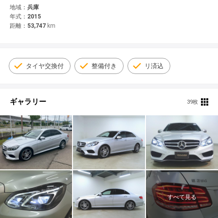
© 2021 YANASE & CO.,LTD. ALL RIGHTS RESERVED.
地域：
兵庫
年式：
2015
新車情報
距離：
53,747
km
タイヤ交換付
整備付き
リ済込
ギャラリー
39枚