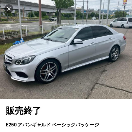
マイリストに追加
設定中
567台
電話で問い合わせ
車を探す
ヤナセ ブランドスクエア神戸ポートアイラン
ド
中古車検索
アカウント
キャンセル
販売店情報
販売店検索
ログイン
アフターサービス
エリア別最新ニュース
マイアカウント
アフターサービス
企業情報
地図を見る
品質と保証
マイリスト
車検／定期点検
企業概要
リンク
在庫一覧
ローン・リース
保存した検索条件
コーティング
業績決算情報
メルセデス・ベンツ認定中古車
プライバシーポリシー
ソーシャルメディアポリシー
自動車保険
問合せ履歴
タイヤ交換
プレスリリース
BMW認定中古車
利用規約
会社概要
キャンセル
販売終了
カタログ情報
アカウントの確認・編集
ボディ修理
ヤナセの歴史
フォルクスワーゲン認定中古車
金融商品の勧誘方針
古物営業法に基づく表示
ログアウト
エンジンオイル
採用情報
AUDI認定中古車
退会について
E250 アバンギャルド ベーシックパッケージ
女性活躍・次世代育成
ポルシェ認定中古車