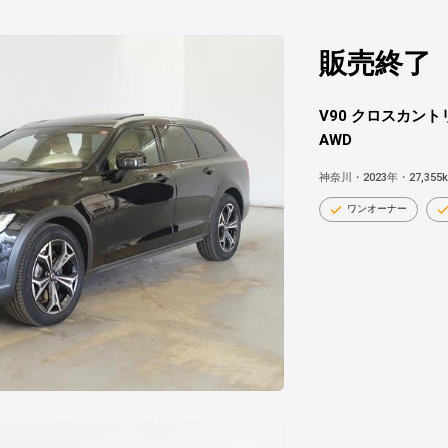
マイリストに追加
販売終了
電話で問い合わせ
ヤナセ ブランドスクエア横浜
キャンセル
V90 クロスカント
AWD
販売店情報
新着
新着
神奈川
2023
年
27,355
地図を見る
ワンオーナー
在庫一覧
キャンセル
251.6
1,276.6
万円
万円
トヨタ
メルセデス・ベンツ
ヤリスクロス ハイブリッド Z
G400 d AМ
ケージ
神奈川
2021
距離 21,046km
千葉
2021
距離 4