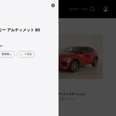
設定中
443台
リー アルティメット B5
新着
km
整備無し
リ済込
231.7
万円
ジャガー
Gライン ラグジュアリーパッ
Eペイス ファーストエディション
千葉
2018
距離 45,876km
2,739km