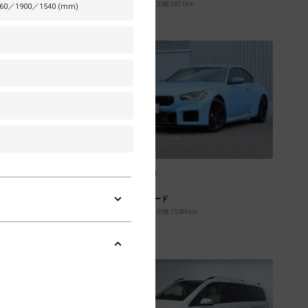
31,822km
千葉
2024
距離 2,821km
960／1900／1540 (mm)
新着
774.6
万円
BMW
スポーツ
ベースグレード
,000km
福岡
2024
距離 15,500km
盗難防止
衝突被害軽減ブレーキ
新着
横滑り防止装置