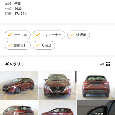
© 2021 YANASE & CO.,LTD. ALL RIGHTS RESERVED.
地域：
千葉
年式：
2023
新車情報
距離：
27,459
km
セール車
ワンオーナー
禁煙車
整備無し
リ済込
ギャラリー
34枚