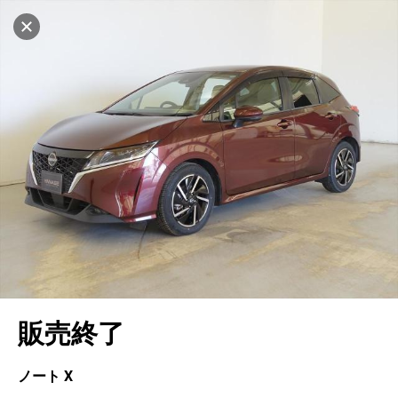
マイリストに追加
設定中
508台
電話で問い合わせ
車を探す
ヤナセ ブランドスクエア浦安
中古車検索
アカウント
キャンセル
販売店情報
販売店検索
ログイン
アフターサービス
地図を見る
エリア別最新ニュース
マイアカウント
アフターサービス
企業情報
品質と保証
マイリスト
車検／定期点検
企業概要
リンク
在庫一覧
ローン・リース
保存した検索条件
コーティング
業績決算情報
メルセデス・ベンツ認定中古車
プライバシーポリシー
ソーシャルメディアポリシー
キャンセル
自動車保険
問合せ履歴
タイヤ交換
プレスリリース
BMW認定中古車
利用規約
会社概要
販売終了
カタログ情報
アカウントの確認・編集
ボディ修理
ヤナセの歴史
フォルクスワーゲン認定中古車
金融商品の勧誘方針
古物営業法に基づく表示
ログアウト
エンジンオイル
採用情報
AUDI認定中古車
退会について
ノート X
女性活躍・次世代育成
ポルシェ認定中古車