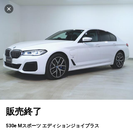
マイリストに追加
設定中
562台
電話で問い合わせ
車を探す
ヤナセ ブランドスクエア神戸ポートアイラン
ド
中古車検索
アカウント
キャンセル
販売店情報
販売店検索
ログイン
アフターサービス
エリア別最新ニュース
マイアカウント
アフターサービス
企業情報
地図を見る
品質と保証
マイリスト
車検／定期点検
企業概要
リンク
在庫一覧
ローン・リース
保存した検索条件
コーティング
業績決算情報
メルセデス・ベンツ認定中古車
プライバシーポリシー
ソーシャルメディアポリシー
自動車保険
問合せ履歴
タイヤ交換
プレスリリース
BMW認定中古車
利用規約
会社概要
キャンセル
販売終了
カタログ情報
アカウントの確認・編集
ボディ修理
ヤナセの歴史
フォルクスワーゲン認定中古車
金融商品の勧誘方針
古物営業法に基づく表示
ログアウト
エンジンオイル
採用情報
AUDI認定中古車
退会について
530e Mスポーツ エディションジョイプラス
女性活躍・次世代育成
ポルシェ認定中古車