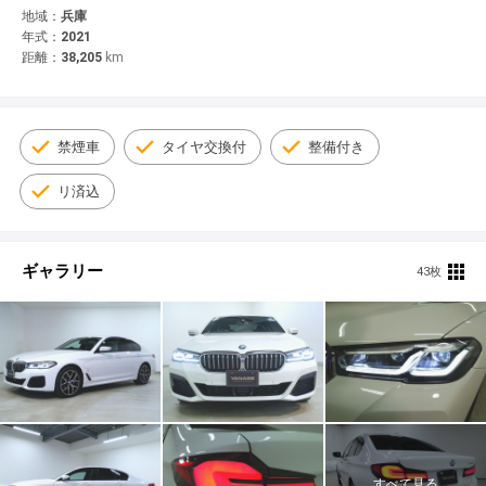
© 2021 YANASE & CO.,LTD. ALL RIGHTS RESERVED.
地域：
兵庫
年式：
2021
新車情報
距離：
38,205
km
禁煙車
タイヤ交換付
整備付き
リ済込
ギャラリー
43枚