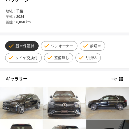
© 2021 YANASE & CO.,LTD. ALL RIGHTS RESERVED.
新車情報
地域：
千葉
年式：
2024
距離：
6,058
km
新車保証付
ワンオーナー
禁煙車
タイヤ交換付
整備無し
リ済込
ギャラリー
36枚