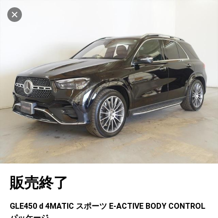
マイリストに追加
設定中
462台
電話で問い合わせ
車を探す
ヤナセ ブランドスクエア浦安
中古車検索
アカウント
キャンセル
販売店情報
販売店検索
ログイン
アフターサービス
地図を見る
エリア別最新ニュース
マイアカウント
アフターサービス
企業情報
品質と保証
マイリスト
車検／定期点検
企業概要
リンク
在庫一覧
ローン・リース
保存した検索条件
コーティング
業績決算情報
メルセデス・ベンツ認定中古車
プライバシーポリシー
ソーシャルメディアポリシー
キャンセル
自動車保険
問合せ履歴
タイヤ交換
プレスリリース
BMW認定中古車
利用規約
会社概要
販売終了
カタログ情報
アカウントの確認・編集
ボディ修理
ヤナセの歴史
フォルクスワーゲン認定中古車
金融商品の勧誘方針
古物営業法に基づく表示
ログアウト
エンジンオイル
採用情報
AUDI認定中古車
退会について
GLE450 d 4MATIC スポーツ E‐ACTIVE BODY CONTROL
パッケージ
女性活躍・次世代育成
ポルシェ認定中古車