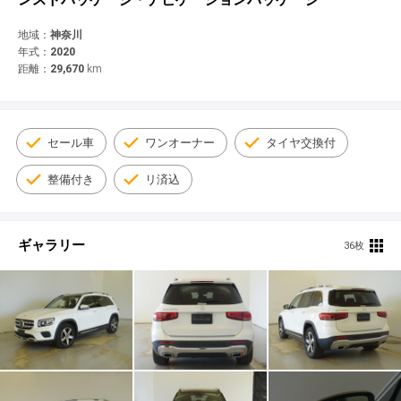
© 2021 YANASE & CO.,LTD. ALL RIGHTS RESERVED.
新車情報
地域：
神奈川
年式：
2020
距離：
29,670
km
セール車
ワンオーナー
タイヤ交換付
整備付き
リ済込
ギャラリー
36枚