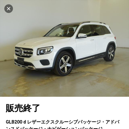
マイリストに追加
設定中
505台
電話で問い合わせ
車を探す
ヤナセ ブランドスクエア横浜
中古車検索
アカウント
キャンセル
販売店情報
販売店検索
ログイン
アフターサービス
地図を見る
エリア別最新ニュース
マイアカウント
アフターサービス
企業情報
品質と保証
マイリスト
車検／定期点検
企業概要
リンク
在庫一覧
ローン・リース
保存した検索条件
コーティング
業績決算情報
メルセデス・ベンツ認定中古車
プライバシーポリシー
ソーシャルメディアポリシー
キャンセル
自動車保険
問合せ履歴
タイヤ交換
プレスリリース
BMW認定中古車
利用規約
会社概要
販売終了
カタログ情報
アカウントの確認・編集
ボディ修理
ヤナセの歴史
フォルクスワーゲン認定中古車
金融商品の勧誘方針
古物営業法に基づく表示
ログアウト
エンジンオイル
採用情報
AUDI認定中古車
退会について
GLB200 d レザーエクスクルーシブパッケージ・アドバ
ンスドパッケージ・ナビゲーションパッケージ
女性活躍・次世代育成
ポルシェ認定中古車