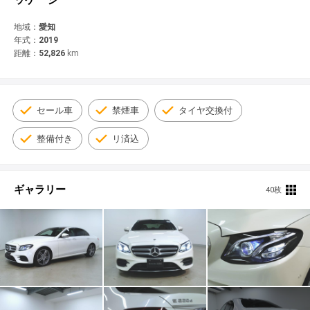
© 2021 YANASE & CO.,LTD. ALL RIGHTS RESERVED.
新車情報
地域：
愛知
年式：
2019
距離：
52,826
km
セール車
禁煙車
タイヤ交換付
整備付き
リ済込
ギャラリー
40枚