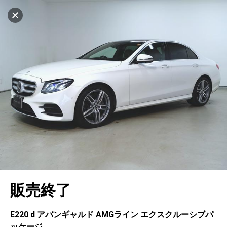
マイリストに追加
設定中
508台
電話で問い合わせ
車を探す
ヤナセ ブランドスクエア名古屋長久手
中古車検索
アカウント
キャンセル
販売店情報
販売店検索
ログイン
アフターサービス
地図を見る
エリア別最新ニュース
マイアカウント
アフターサービス
企業情報
品質と保証
マイリスト
車検／定期点検
企業概要
リンク
在庫一覧
ローン・リース
保存した検索条件
コーティング
業績決算情報
メルセデス・ベンツ認定中古車
プライバシーポリシー
ソーシャルメディアポリシー
キャンセル
自動車保険
問合せ履歴
タイヤ交換
プレスリリース
BMW認定中古車
利用規約
会社概要
販売終了
カタログ情報
アカウントの確認・編集
ボディ修理
ヤナセの歴史
フォルクスワーゲン認定中古車
金融商品の勧誘方針
古物営業法に基づく表示
ログアウト
エンジンオイル
採用情報
AUDI認定中古車
退会について
E220 d アバンギャルド AMGライン エクスクルーシブパ
ッケージ
女性活躍・次世代育成
ポルシェ認定中古車