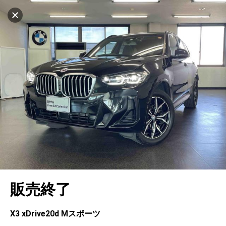
マイリストに追加
設定中
551台
電話で問い合わせ（無料）
車を探す
ヤナセバイエルンモーターズ(株) BMW
Premium Selection中川
中古車検索
アカウント
キャンセル
販売店情報
販売店検索
ログイン
アフターサービス
エリア別最新ニュース
マイアカウント
アフターサービス
企業情報
地図を見る
品質と保証
マイリスト
車検／定期点検
企業概要
リンク
在庫一覧
ローン・リース
保存した検索条件
コーティング
業績決算情報
メルセデス・ベンツ認定中古車
プライバシーポリシー
ソーシャルメディアポリシー
自動車保険
問合せ履歴
タイヤ交換
プレスリリース
BMW認定中古車
利用規約
会社概要
キャンセル
販売終了
カタログ情報
アカウントの確認・編集
ボディ修理
ヤナセの歴史
フォルクスワーゲン認定中古車
金融商品の勧誘方針
古物営業法に基づく表示
ログアウト
エンジンオイル
採用情報
AUDI認定中古車
退会について
X3 xDrive20d Mスポーツ
女性活躍・次世代育成
ポルシェ認定中古車