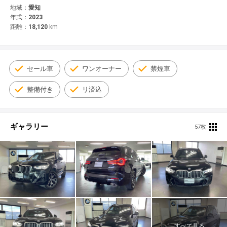
© 2021 YANASE & CO.,LTD. ALL RIGHTS RESERVED.
地域：
愛知
年式：
2023
新車情報
距離：
18,120
km
セール車
ワンオーナー
禁煙車
整備付き
リ済込
ギャラリー
57枚