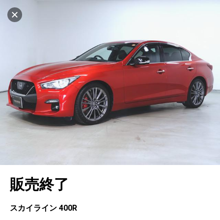
マイリストに追加
設定中
562台
電話で問い合わせ
車を探す
ヤナセ ブランドスクエア神戸ポートアイラン
ド
中古車検索
アカウント
キャンセル
販売店情報
販売店検索
ログイン
アフターサービス
エリア別最新ニュース
マイアカウント
アフターサービス
企業情報
地図を見る
品質と保証
マイリスト
車検／定期点検
企業概要
リンク
在庫一覧
ローン・リース
保存した検索条件
コーティング
業績決算情報
メルセデス・ベンツ認定中古車
プライバシーポリシー
ソーシャルメディアポリシー
自動車保険
問合せ履歴
タイヤ交換
プレスリリース
BMW認定中古車
利用規約
会社概要
キャンセル
販売終了
カタログ情報
アカウントの確認・編集
ボディ修理
ヤナセの歴史
フォルクスワーゲン認定中古車
金融商品の勧誘方針
古物営業法に基づく表示
ログアウト
エンジンオイル
採用情報
AUDI認定中古車
退会について
スカイライン 400R
女性活躍・次世代育成
ポルシェ認定中古車