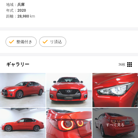
© 2021 YANASE & CO.,LTD. ALL RIGHTS RESERVED.
地域：
兵庫
年式：
2020
新車情報
距離：
28,980
km
整備付き
リ済込
ギャラリー
36枚