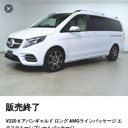
マイリストに追加
設定中
505台
電話で問い合わせ
車を探す
ヤナセ ブランドスクエア名古屋長久手
中古車検索
アカウント
キャンセル
販売店情報
販売店検索
ログイン
アフターサービス
地図を見る
エリア別最新ニュース
マイアカウント
アフターサービス
企業情報
品質と保証
マイリスト
車検／定期点検
企業概要
リンク
在庫一覧
ローン・リース
保存した検索条件
コーティング
業績決算情報
メルセデス・ベンツ認定中古車
プライバシーポリシー
ソーシャルメディアポリシー
キャンセル
自動車保険
問合せ履歴
タイヤ交換
プレスリリース
BMW認定中古車
利用規約
会社概要
販売終了
カタログ情報
アカウントの確認・編集
ボディ修理
ヤナセの歴史
フォルクスワーゲン認定中古車
金融商品の勧誘方針
古物営業法に基づく表示
ログアウト
エンジンオイル
採用情報
AUDI認定中古車
退会について
V220 d アバンギャルド ロング AMGラインパッケージ エ
クスクルーシブシートパッケージ
女性活躍・次世代育成
ポルシェ認定中古車