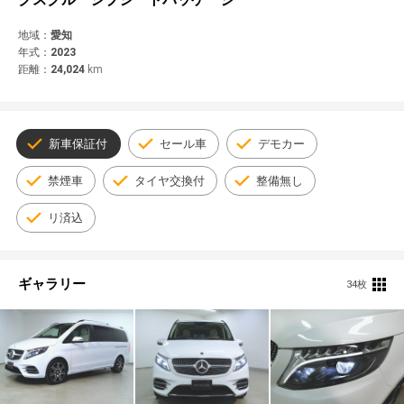
© 2021 YANASE & CO.,LTD. ALL RIGHTS RESERVED.
新車情報
地域：
愛知
年式：
2023
距離：
24,024
km
新車保証付
セール車
デモカー
禁煙車
タイヤ交換付
整備無し
リ済込
ギャラリー
34枚