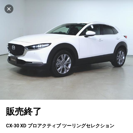
マイリストに追加
設定中
462台
電話で問い合わせ
車を探す
ヤナセ ブランドスクエア神戸ポートアイラン
ド
中古車検索
アカウント
キャンセル
販売店情報
販売店検索
ログイン
アフターサービス
エリア別最新ニュース
マイアカウント
アフターサービス
企業情報
地図を見る
品質と保証
マイリスト
車検／定期点検
企業概要
リンク
在庫一覧
ローン・リース
保存した検索条件
コーティング
業績決算情報
メルセデス・ベンツ認定中古車
プライバシーポリシー
ソーシャルメディアポリシー
自動車保険
問合せ履歴
タイヤ交換
プレスリリース
BMW認定中古車
利用規約
会社概要
キャンセル
販売終了
カタログ情報
アカウントの確認・編集
ボディ修理
ヤナセの歴史
フォルクスワーゲン認定中古車
金融商品の勧誘方針
古物営業法に基づく表示
ログアウト
エンジンオイル
採用情報
AUDI認定中古車
退会について
CX-30 XD プロアクティブ ツーリングセレクション
女性活躍・次世代育成
ポルシェ認定中古車