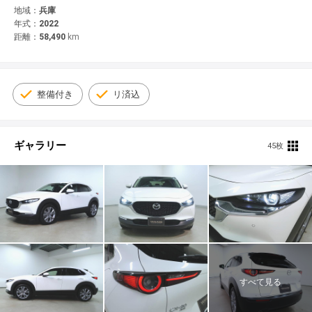
© 2021 YANASE & CO.,LTD. ALL RIGHTS RESERVED.
地域：
兵庫
年式：
2022
新車情報
距離：
58,490
km
整備付き
リ済込
ギャラリー
45枚