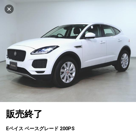
設定中
565台
キャンセル
車を探す
ヤナセ ブランドスクエア神戸ポートアイラン
ド
中古車検索
アカウント
販売店情報
販売店検索
ログイン
アフターサービス
エリア別最新ニュース
マイアカウント
アフターサービス
企業情報
地図を見る
品質と保証
マイリスト
車検／定期点検
企業概要
リンク
在庫一覧
ローン・リース
保存した検索条件
コーティング
業績決算情報
メルセデス・ベンツ認定中古車
プライバシーポリシー
ソーシャルメディアポリシー
自動車保険
問合せ履歴
タイヤ交換
プレスリリース
BMW認定中古車
利用規約
会社概要
キャンセル
販売終了
カタログ情報
アカウントの確認・編集
ボディ修理
ヤナセの歴史
フォルクスワーゲン認定中古車
金融商品の勧誘方針
古物営業法に基づく表示
ログアウト
エンジンオイル
採用情報
AUDI認定中古車
退会について
Eペイス ベースグレード 200PS
女性活躍・次世代育成
ポルシェ認定中古車