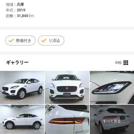
© 2021 YANASE & CO.,LTD. ALL RIGHTS RESERVED.
地域：
兵庫
年式：
2019
新車情報
距離：
31,840
km
整備付き
リ済込
ギャラリー
40枚