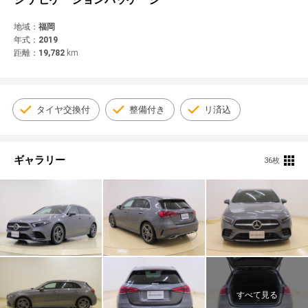
© 2021 YANASE & CO.,LTD. ALL RIGHTS RESERVED.
新車情報
地域：
福岡
年式：
2019
距離：
19,782
km
タイヤ交換付
整備付き
リ済込
ギャラリー
36枚