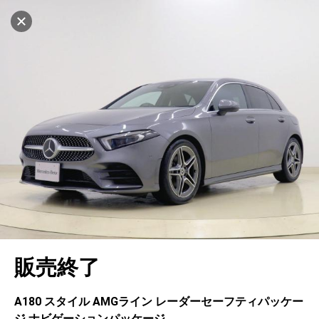
マイリストに追加
設定中
462台
電話で問い合わせ
車を探す
ヤナセ ブランドスクエア福岡
中古車検索
アカウント
キャンセル
販売店情報
販売店検索
ログイン
アフターサービス
地図を見る
エリア別最新ニュース
マイアカウント
アフターサービス
企業情報
品質と保証
マイリスト
車検／定期点検
企業概要
リンク
在庫一覧
ローン・リース
保存した検索条件
コーティング
業績決算情報
メルセデス・ベンツ認定中古車
プライバシーポリシー
ソーシャルメディアポリシー
キャンセル
自動車保険
問合せ履歴
タイヤ交換
プレスリリース
BMW認定中古車
利用規約
会社概要
販売終了
カタログ情報
アカウントの確認・編集
ボディ修理
ヤナセの歴史
フォルクスワーゲン認定中古車
金融商品の勧誘方針
古物営業法に基づく表示
ログアウト
エンジンオイル
採用情報
AUDI認定中古車
退会について
A180 スタイル AMGライン レーダーセーフティパッケー
ジ ナビゲーションパッケージ
女性活躍・次世代育成
ポルシェ認定中古車