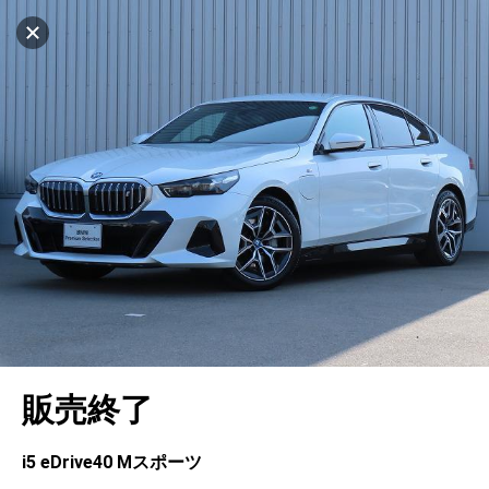
マイリストに追加
設定中
562台
電話で問い合わせ（無料）
車を探す
ヤナセバイエルンモーターズ(株) BMW
Premium Selection久留米
中古車検索
アカウント
キャンセル
販売店情報
販売店検索
ログイン
アフターサービス
エリア別最新ニュース
マイアカウント
アフターサービス
企業情報
地図を見る
品質と保証
マイリスト
車検／定期点検
企業概要
リンク
在庫一覧
ローン・リース
保存した検索条件
コーティング
業績決算情報
メルセデス・ベンツ認定中古車
プライバシーポリシー
ソーシャルメディアポリシー
自動車保険
問合せ履歴
タイヤ交換
プレスリリース
BMW認定中古車
利用規約
会社概要
キャンセル
販売終了
カタログ情報
アカウントの確認・編集
ボディ修理
ヤナセの歴史
フォルクスワーゲン認定中古車
金融商品の勧誘方針
古物営業法に基づく表示
ログアウト
エンジンオイル
採用情報
AUDI認定中古車
退会について
i5 eDrive40 Mスポーツ
女性活躍・次世代育成
ポルシェ認定中古車