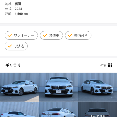
© 2021 YANASE & CO.,LTD. ALL RIGHTS RESERVED.
地域：
福岡
年式：
2024
新車情報
距離：
4,500
km
ワンオーナー
禁煙車
整備付き
リ済込
ギャラリー
61枚