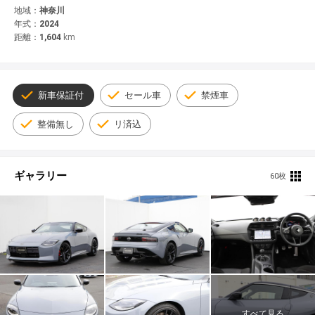
© 2021 YANASE & CO.,LTD. ALL RIGHTS RESERVED.
地域：
神奈川
年式：
2024
新車情報
距離：
1,604
km
新車保証付
セール車
禁煙車
整備無し
リ済込
ギャラリー
60枚