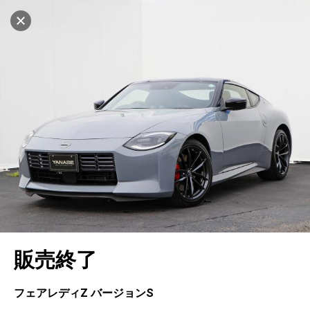
マイリストに追加
設定中
508台
電話で問い合わせ
車を探す
ヤナセ ブランドスクエア横浜
中古車検索
アカウント
キャンセル
販売店情報
販売店検索
ログイン
アフターサービス
地図を見る
エリア別最新ニュース
マイアカウント
アフターサービス
企業情報
品質と保証
マイリスト
車検／定期点検
企業概要
リンク
在庫一覧
ローン・リース
保存した検索条件
コーティング
業績決算情報
メルセデス・ベンツ認定中古車
プライバシーポリシー
ソーシャルメディアポリシー
キャンセル
自動車保険
問合せ履歴
タイヤ交換
プレスリリース
BMW認定中古車
利用規約
会社概要
販売終了
カタログ情報
アカウントの確認・編集
ボディ修理
ヤナセの歴史
フォルクスワーゲン認定中古車
金融商品の勧誘方針
古物営業法に基づく表示
ログアウト
エンジンオイル
採用情報
AUDI認定中古車
退会について
フェアレディZ バージョンS
女性活躍・次世代育成
ポルシェ認定中古車