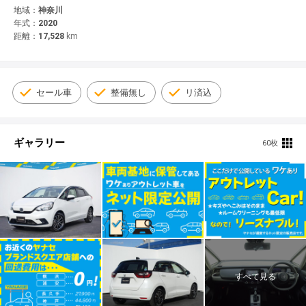
© 2021 YANASE & CO.,LTD. ALL RIGHTS RESERVED.
地域：
神奈川
年式：
2020
新車情報
距離：
17,528
km
セール車
整備無し
リ済込
ギャラリー
60枚