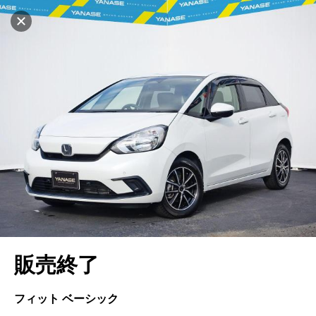
マイリストに追加
設定中
456台
販売店情報
電話で問い合わせ
車を探す
地図を見る
中古車検索
アカウント
キャンセル
販売店検索
ログイン
アフターサービス
在庫一覧
エリア別最新ニュース
マイアカウント
アフターサービス
企業情報
キャンセル
品質と保証
マイリスト
車検／定期点検
企業概要
リンク
ローン・リース
保存した検索条件
コーティング
業績決算情報
メルセデス・ベンツ認定中古車
プライバシーポリシー
ソーシャルメディアポリシー
自動車保険
問合せ履歴
タイヤ交換
プレスリリース
BMW認定中古車
利用規約
会社概要
販売終了
カタログ情報
アカウントの確認・編集
ボディ修理
ヤナセの歴史
フォルクスワーゲン認定中古車
金融商品の勧誘方針
古物営業法に基づく表示
ログアウト
エンジンオイル
採用情報
AUDI認定中古車
退会について
フィット ベーシック
女性活躍・次世代育成
ポルシェ認定中古車