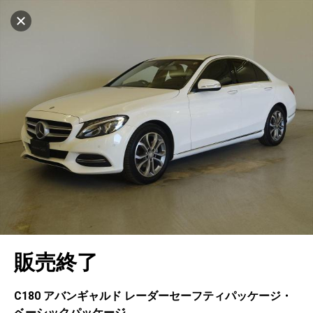
マイリストに追加
設定中
551台
電話で問い合わせ
車を探す
ヤナセ ブランドスクエア浦安
中古車検索
アカウント
キャンセル
販売店情報
販売店検索
ログイン
アフターサービス
地図を見る
エリア別最新ニュース
マイアカウント
アフターサービス
企業情報
品質と保証
マイリスト
車検／定期点検
企業概要
リンク
在庫一覧
ローン・リース
保存した検索条件
コーティング
業績決算情報
メルセデス・ベンツ認定中古車
プライバシーポリシー
ソーシャルメディアポリシー
キャンセル
自動車保険
問合せ履歴
タイヤ交換
プレスリリース
BMW認定中古車
利用規約
会社概要
販売終了
カタログ情報
アカウントの確認・編集
ボディ修理
ヤナセの歴史
フォルクスワーゲン認定中古車
金融商品の勧誘方針
古物営業法に基づく表示
ログアウト
エンジンオイル
採用情報
AUDI認定中古車
退会について
C180 アバンギャルド レーダーセーフティパッケージ・
ベーシックパッケージ
女性活躍・次世代育成
ポルシェ認定中古車