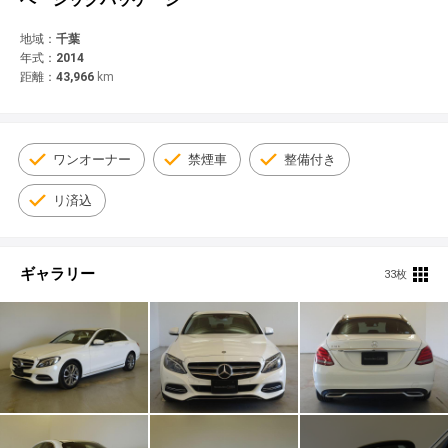
© 2021 YANASE & CO.,LTD. ALL RIGHTS RESERVED.
新車情報
地域：
千葉
年式：
2014
距離：
43,966
km
ワンオーナー
禁煙車
整備付き
リ済込
ギャラリー
33枚