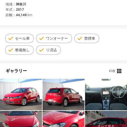
© 2021 YANASE & CO.,LTD. ALL RIGHTS RESERVED.
地域：
神奈川
年式：
2017
新車情報
距離：
44,148
km
セール車
ワンオーナー
禁煙車
整備無し
リ済込
ギャラリー
61枚