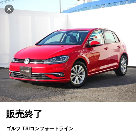
マイリストに追加
設定中
564台
電話で問い合わせ
車を探す
ヤナセ ブランドスクエア横浜
中古車検索
アカウント
キャンセル
販売店情報
販売店検索
ログイン
アフターサービス
地図を見る
エリア別最新ニュース
マイアカウント
アフターサービス
企業情報
品質と保証
マイリスト
車検／定期点検
企業概要
リンク
在庫一覧
ローン・リース
保存した検索条件
コーティング
業績決算情報
メルセデス・ベンツ認定中古車
プライバシーポリシー
ソーシャルメディアポリシー
キャンセル
自動車保険
問合せ履歴
タイヤ交換
プレスリリース
BMW認定中古車
利用規約
会社概要
販売終了
カタログ情報
アカウントの確認・編集
ボディ修理
ヤナセの歴史
フォルクスワーゲン認定中古車
金融商品の勧誘方針
古物営業法に基づく表示
ログアウト
エンジンオイル
採用情報
AUDI認定中古車
退会について
ゴルフ TSIコンフォートライン
女性活躍・次世代育成
ポルシェ認定中古車