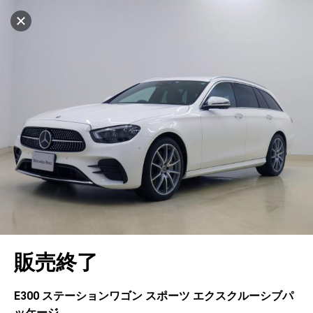
マイリストに追加
設定中
562台
電話で問い合わせ
車を探す
ヤナセ ブランドスクエア福岡
中古車検索
アカウント
キャンセル
販売店情報
販売店検索
ログイン
アフターサービス
地図を見る
エリア別最新ニュース
マイアカウント
アフターサービス
企業情報
品質と保証
マイリスト
車検／定期点検
企業概要
リンク
在庫一覧
ローン・リース
保存した検索条件
コーティング
業績決算情報
メルセデス・ベンツ認定中古車
プライバシーポリシー
ソーシャルメディアポリシー
キャンセル
自動車保険
問合せ履歴
タイヤ交換
プレスリリース
BMW認定中古車
利用規約
会社概要
販売終了
カタログ情報
アカウントの確認・編集
ボディ修理
ヤナセの歴史
フォルクスワーゲン認定中古車
金融商品の勧誘方針
古物営業法に基づく表示
ログアウト
エンジンオイル
採用情報
AUDI認定中古車
退会について
E300 ステーションワゴン スポーツ エクスクルーシブパ
ッケージ
女性活躍・次世代育成
ポルシェ認定中古車