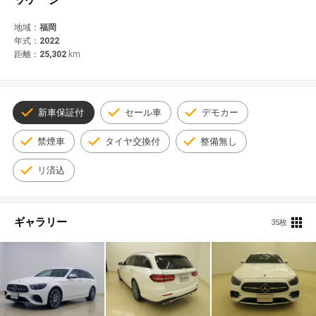
© 2021 YANASE & CO.,LTD. ALL RIGHTS RESERVED.
新車情報
地域：
福岡
年式：
2022
距離：
25,302
km
新車保証付
セール車
デモカー
禁煙車
タイヤ交換付
整備無し
リ済込
ギャラリー
35枚